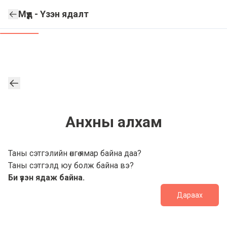
Мүүд - Үзэн ядалт
Анхны алхам
Таны сэтгэлийн өнгө ямар байна даа?
Таны сэтгэлд юу болж байна вэ?
Би үзэн ядаж байна.
Дараах