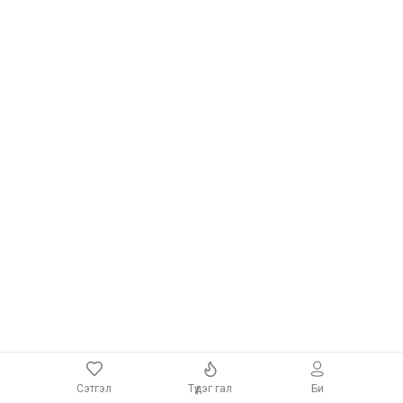
Сэтгэл
Түүдэг гал
Би