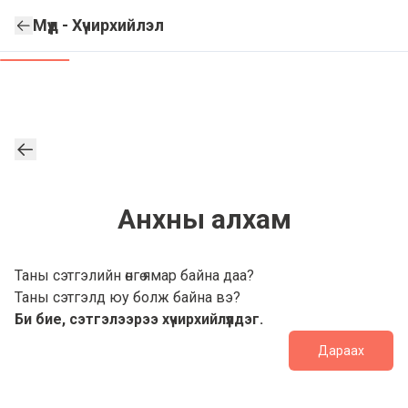
Мүүд - Хүчирхийлэл
Анхны алхам
Таны сэтгэлийн өнгө ямар байна даа?
Таны сэтгэлд юу болж байна вэ?
Би бие, сэтгэлээрээ хүчирхийлүүлдэг.
Дараах