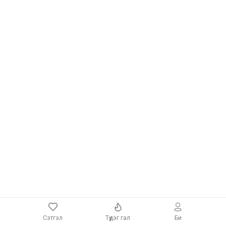
Сэтгэл
Түүдэг гал
Би