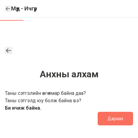
Мүүд - Ичгүүр
Анхны алхам
Таны сэтгэлийн өнгө ямар байна даа?
Таны сэтгэлд юу болж байна вэ?
Би ичиж байна.
Дараах