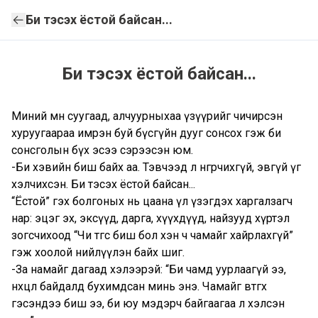
Би тэсэх ёстой байсан...
Би тэсэх ёстой байсан...
Миний өмнө суугаад, алчуурныхаа үзүүрийг чичирсэн
хуруугаараа имрэн буй бүсгүйн дууг сонсох гэж би
сонсголын бүх эсээ сэрээсэн юм.
-Би хэвийн биш байх аа. Тэвчээд л өнгөрөөчихгүй, эвгүй үг
хэлчихсэн. Би тэсэх ёстой байсан...
“Ёстой” гэх болгоных нь цаана үл үзэгдэх харгалзагч
нар: эцэг эх, эксүүд, дарга, хүүхдүүд, найзууд хүртэл
зогсчихоод “Чи төгс биш бол хэн ч чамайг хайрлахгүй”
гэж хоолой нийлүүлэн байх шиг.
-За намайг дагаад хэлээрэй: “Би чамд уурлаагүй ээ,
нөхцөл байдалд бухимдсан минь энэ. Чамайг өвтгөх
гэсэндээ биш ээ, би юу мэдэрч байгаагаа л хэлсэн