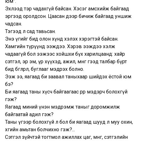
юм”.
Эхлээд тэр чадахгүй байсан. Хэсэг амсхийж байгаад
эргээд оролдсон. Цаасан дээр бичиж байгаад уншиж
чадсан.
Тэгээд л сад тавьсан.
Энэ үгийг бид олон хүнд хэлэх хэрэгтэй байсан.
Хамгийн түрүүнд ээждээ. Хэрэв ээждээ хэлж
чадаагүй бол ээжээс хойшхи бүх харилцаанд: хайр
сэтгэл, эр эм, үр хүүхэд, ажил, мөнгө гээд талбар бүрт
бид бөглөрөл, буглааг мэдрэх болно.
Ээж ээ, яагаад би заавал таныхаар шийдэх ёстой юм
бэ?
Би яагаад таны хүсч байгаагаас өөрөөр мэдэрч болохгүй
гэж?
Яагаад миний үнэн мэдрэмж таныг доромжилж
байгаатай адил гэж?
Таны үгээр болохгүй л бол би яагаад шууд л муу охин,
хөгийн амьтан болчихно гэж?...
Сэтгэл зүйчтэй тогтмол ажиллах цаг, мөнгө, сэтгэлийн