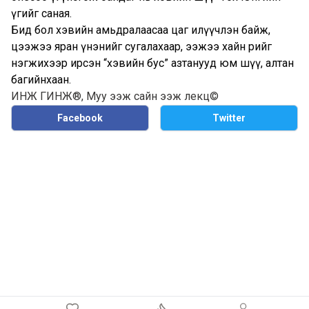
үгийг саная.
Бид бол хэвийн амьдралаасаа цаг илүүчлэн байж,
цээжээ яран үнэнийг сугалахаар, ээжээ хайн өөрийгөө
нэгжихээр ирсэн “хэвийн бус” азтанууд юм шүү, алтан
багийнхаан.
ИНЖ ГИНЖ®
,
Муу ээж сайн ээж лекц©
Facebook
Twitter