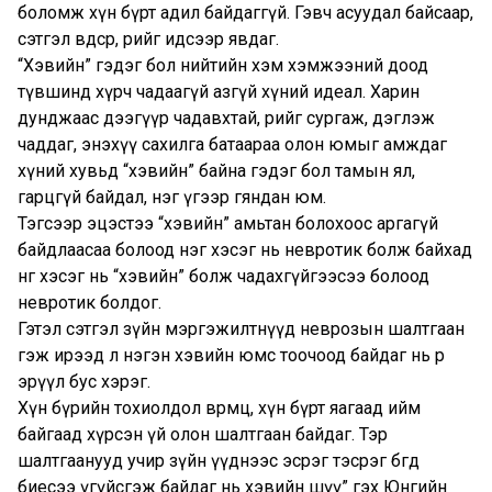
боломж хүн бүрт адил байдаггүй. Гэвч асуудал байсаар,
сэтгэл өвдсөөр, өөрийгөө идсээр явдаг.
“Хэвийн” гэдэг бол нийтийн хэм хэмжээний доод
түвшинд хүрч чадаагүй азгүй хүний идеал. Харин
дунджаас дээгүүр чадавхтай, өөрийгөө сургаж, дэглэж
чаддаг, энэхүү сахилга батаараа олон юмыг амждаг
хүний хувьд “хэвийн” байна гэдэг бол тамын ял,
гарцгүй байдал, нэг үгээр гяндан юм.
Тэгсээр эцэстээ “хэвийн” амьтан болохоос аргагүй
байдлаасаа болоод нэг хэсэг нь невротик болж байхад
нөгөө хэсэг нь “хэвийн” болж чадахгүйгээсээ болоод
невротик болдог.
Гэтэл сэтгэл зүйн мэргэжилтнүүд неврозын шалтгаан
гэж ирээд л нэгэн хэвийн юмс тоочоод байдаг нь өөрөө
эрүүл бус хэрэг.
Хүн бүрийн тохиолдол өвөрмөц, хүн бүрт яагаад ийм
байгаад хүрсэн үй олон шалтгаан байдаг. Тэр
шалтгаанууд учир зүйн үүднээс эсрэг тэсрэг бөгөөд
биесээ үгүйсгэж байдаг нь хэвийн шүү” гэх Юнгийн