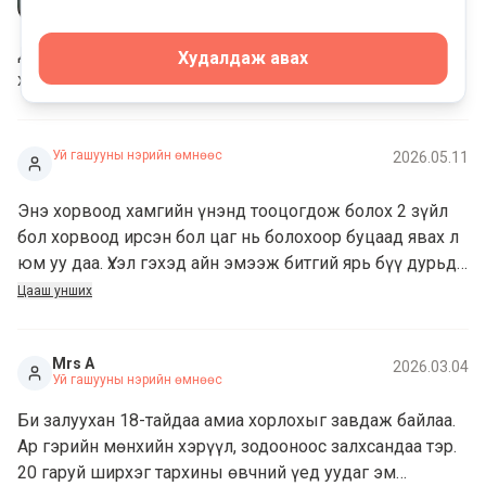
Үхэл-үгүй
Дарь эх, Бурхан багшдаа талархлаа. Таны минь бүхий л
Худалдаж авах
хүслүүд биелэлээ олж амар амгалан жаргах болтугай.
Уй гашууны нэрийн өмнөөс
2026.05.11
Энэ хорвоод хамгийн үнэнд тооцогдож болох 2 зүйл
бол хорвоод ирсэн бол цаг нь болохоор буцаад явах л
юм уу даа. Үхэл гэхэд айн эмээж битгий ярь бүү дурьд
гэдэг байлаа. Үхсэн хүнээс бүр ч айна... Бодохоос ч
Цааш унших
айна...Үхэл бол миний хувьд айдас л байсан. Сарын
дараа Парис руу явах бол 7 хоногийн дараа Японд очих
Mrs A
бол магадгүй маргааш Дорнод руу гарах бол би аян
2026.03.04
Уй гашууны нэрийн өмнөөс
замын бэлтгэл хийх болов уу. Мэдээж өмсөх хувцас
замын зүйлс очоод хэрэглэх нандин чухал зүйлсээ
Би залуухан 18-тайдаа амиа хорлохыг завдаж байлаа.
цуглуулаад л яаж бэлтгэх бол доо...Гэтэл үхэх нь үнэн
Ар гэрийн мөнхийн хэрүүл, зодооноос залхсандаа тэр.
байхад яагаад тэр очих газраа хаана бол тэнд юу
20 гаруй ширхэг тархины өвчний үед уудаг эм