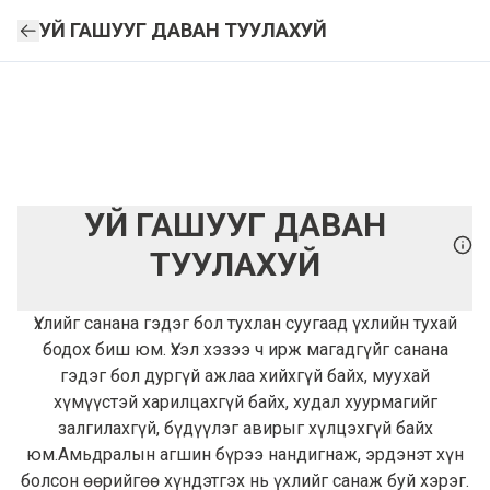
УЙ ГАШУУГ ДАВАН ТУУЛАХУЙ
УЙ ГАШУУГ ДАВАН
ТУУЛАХУЙ
Үхлийг санана гэдэг бол тухлан суугаад үхлийн тухай
бодох биш юм. Үхэл хэзээ ч ирж магадгүйг санана
гэдэг бол дургүй ажлаа хийхгүй байх, муухай
хүмүүстэй харилцахгүй байх, худал хуурмагийг
залгилахгүй, бүдүүлэг авирыг хүлцэхгүй байх
юм.Амьдралын агшин бүрээ нандигнаж, эрдэнэт хүн
болсон өөрийгөө хүндэтгэх нь үхлийг санаж буй хэрэг.