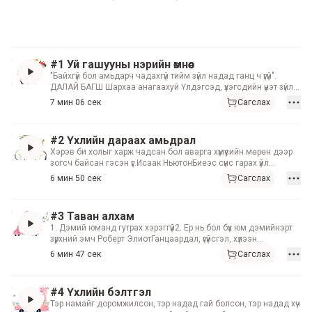
#1 Уй гашууны нэрийн өмнөөс
"Байхгүй бол амьдарч чадахгүй тийм зүйл надад ганц ч үгүй".
ДАЛАЙ БАГШ Шархаа анагаахуй Үлдэгсэд, үхэгсдийн үнэт зүйлс
Үүрдийн ба зуурдын хагацал Сүйрлийн дараах шинэ ертөнц
7 мин 06 сек
Сагслах
Шинийн дон Бууж өгөхүй
#2 Үхлийн дараах амьдрал
Хэрэв би холыг харж чадсан бол аварга хүмүүсийн мөрөн дээр
зогсч байсан гэсэн үг.Исаак НьютонБиеэс сүнс гарах үйл
явцДараагийн төрөл, түүнийгээ авах үе шатуудҮйлийн үр ба
6 мин 50 сек
Сагслах
биелсэн шуналБусдаас тусламж авах чадварУй гашуугаар ил
гардаг сэтгэлийн нууцуудӨөрийгөө хүлээн зөвшөөрөхүйҮхэлд үл
булаагдах зүйлс
#3 Таван алхам
1. Дэмий юманд гутрах хэрэггүй2. Ер нь бол бүх юм дэмийнэрт
зүрхний эмч Роберт ЭлиотГанцаардал, үгүйсгэл, хүлээн
зөвшөөрөлСайн хүний зовлонУдмын тогтолцооЭрүүл
6 мин 47 сек
Сагслах
харцЗөвшөөрөл ба айдасСөнөөгч уй гашууАмьдрал цорын
ганц үнэт зүйл мөн үү?
#4 Үхлийн бэлтгэл
Тэр намайг доромжилсон, тэр надад гай болсон, тэр надад хүч